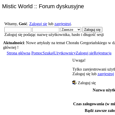
Mistic World :: Forum dyskusyjne
Witamy,
Gość
.
Zaloguj się
lub
zarejestruj
.
Zaloguj się podając nazwę użytkownika, hasło i długość sesji
Aktualności
: Nowe artykuły na temat Chorału Gregoriańskiego w dz
głównej !
Strona główna
Pomoc
Szukaj
Użytkownicy
Zaloguj się
Rejestracja
Uwaga!
Tylko zarejestrowani użyt
Zaloguj się lub
zarejestruj
Zaloguj się
Nazwa użyt
Czas zalogowania (w mi
Bądź zawsze zal