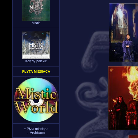
Mistic
Kolędy polskie
PŁYTA MIESIĄCA
::
Płyta miesiąca
::
Archiwum