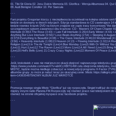
01. Tibi Sit Gloria 02. Jesu Dulcis Memoria 03. Glorifica - Wersja Albumowa 04. Qui
09. Audi Benigne Conditor 10. Per Saecula
- - -
Fani projektu Gregorian ktorzy z nieciepliwoscia oczekiwali na kolejna odslone serii
bedzie on dostepny w dwoch edycjach. Edycja standardowa to CD zawierajace 14 ko
bedzie rowniez krazek DVD na ktorym znajdzie sie zapis trasy koncertowej "the da
szczegolowym spisem zawartosci obu krazkow :CD - Masters Of Chant Chapter 81.P
Interlude (0:39)3.The Rose (3:43) + Late Fall Interlude (1:26)4.Early Winter (4:43) + 
Anything But Love Interlude (0:56)7.Love Beats Anything (2:54) + Sleeping In Augu
(0:37)9.Everything Is Beautiful (4:08) + The Oasis Interlude (0:46)10.Wonderwall (4
(3:56) + Heavenly interlude (1:08)13.Heaven (4:13) + Flowing Interlude (1:02)14.Ri
Religion (Live)3.In The Air Tonight (Live)4.Blue Monday (Live)5.With Or Without You
(Live)11.Hurt (Live)12.The Raven (Live)13.More (Live)14.All I Need (Live)15.Bring M
(Live)20.Hell's Bells (Live) 21.Crazy Crazy Nights (Live)22.Moment Of Peace (Li
- - -
Jeśli, ktokolwiek z was nie miał jeszcze okazji obejrzeć najnowszego teledysku gru
:https://www.youtube.com/watch?v=ab0CcXBtTG4W celu obejrzenia teledysku, można 
MISTIC, będzie można niedługo zobaczyć w nowej edycji programu X-Factor (TVN).Wię
albumów grupy ,to może je nabyć teraz po okazyjnej cenie :Mistic https://allegro.p
item=1436354875NOWY ALBUM JUŻ WKRÓTCE
- - -
Promocja nowego singla Mistic "Glorifica" już się rozpoczęła. Singiel trafił już do
między innymi radio Planeta.FM.Rozpoczęły się również prace nad teledyskiem do u
również na stronie oficjalnej myspace oraz facebook projektu.
- - -