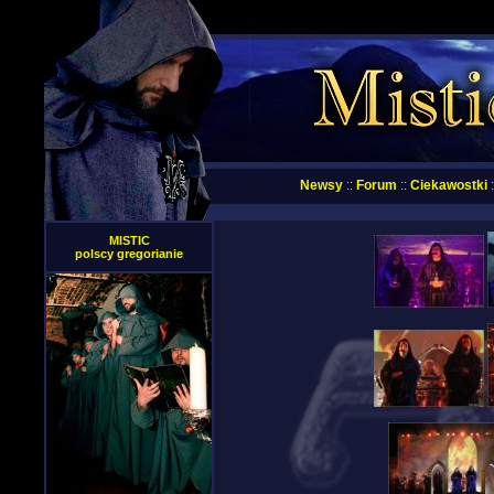
Newsy
::
Forum
::
Ciekawostki
:
MISTIC
polscy gregorianie