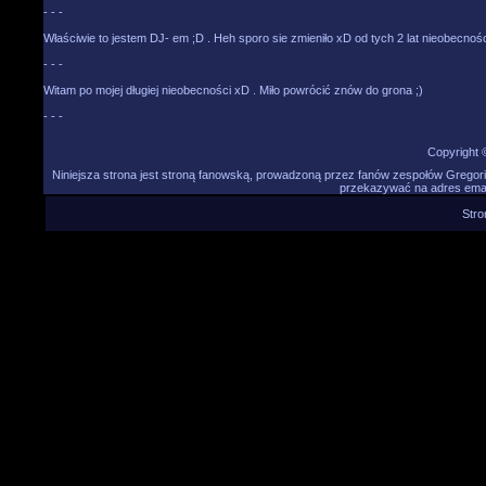
- - -
Właściwie to jestem DJ- em ;D . Heh sporo sie zmieniło xD od tych 2 lat nieobecnośc
- - -
Witam po mojej długiej nieobecności xD . Miło powrócić znów do grona ;)
- - -
Copyright
Niniejsza strona jest stroną fanowską, prowadzoną przez fanów zespołów Gregori
przekazywać na adres email 
Stro
Niniejsza strona jest stroną fanowską, prowadzoną przez fa