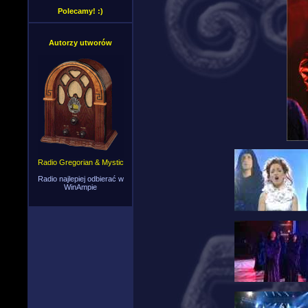
Polecamy! :)
Autorzy utworów
Radio Gregorian & Mystic
Radio najlepiej odbierać w
WinAmpie