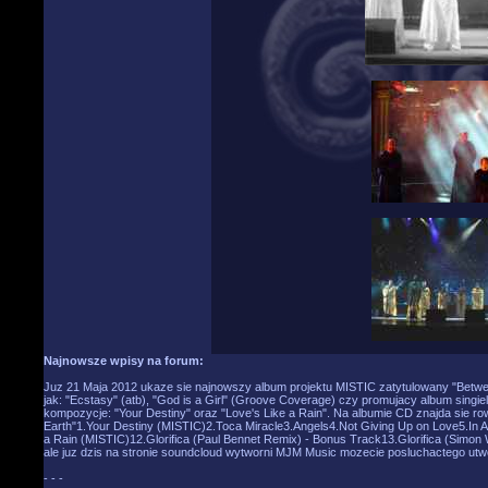
Najnowsze wpisy na forum:
Juz 21 Maja 2012 ukaze sie najnowszy album projektu MISTIC zatytulowany "Betwe
jak: "Ecstasy" (atb), "God is a Girl" (Groove Coverage) czy promujacy album singie
kompozycje: "Your Destiny" oraz "Love's Like a Rain". Na albumie CD znajda sie r
Earth"1.Your Destiny (MISTIC)2.Toca Miracle3.Angels4.Not Giving Up on Love5.In A
a Rain (MISTIC)12.Glorifica (Paul Bennet Remix) - Bonus Track13.Glorifica (Simon 
ale juz dzis na stronie soundcloud wytworni MJM Music mozecie posluchactego utwo
- - -