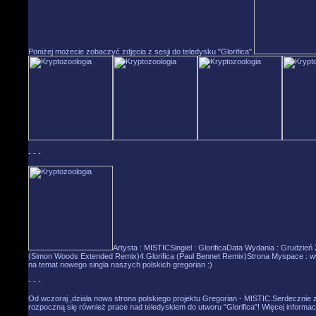
Poniżej możecie zobaczyć zdjęcia z sesji do teledysku "Glorifica".
- - -
Artysta : MISTICSingiel : GlorificaData Wydania : Grudzień
(Simon Woods Extended Remix)4.Glorifica (Paul Bennet Remix)Strona Myspace : 
na temat nowego singla naszych polskich gregorian :)
- - -
Od wczoraj ,działa nowa strona polskiego projektu Gregorian - MISTIC.Serdecznie 
rozpoczną się również prace nad teledyskiem do utworu "Glorifica"! Więcej informac