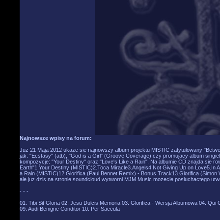
Najnowsze wpisy na forum:
Juz 21 Maja 2012 ukaze sie najnowszy album projektu MISTIC zatytulowany "Betwe
jak: "Ecstasy" (atb), "God is a Girl" (Groove Coverage) czy promujacy album singie
kompozycje: "Your Destiny" oraz "Love's Like a Rain". Na albumie CD znajda sie r
Earth"1.Your Destiny (MISTIC)2.Toca Miracle3.Angels4.Not Giving Up on Love5.In A
a Rain (MISTIC)12.Glorifica (Paul Bennet Remix) - Bonus Track13.Glorifica (Simon 
ale juz dzis na stronie soundcloud wytworni MJM Music mozecie posluchactego utwo
- - -
01. Tibi Sit Gloria 02. Jesu Dulcis Memoria 03. Glorifica - Wersja Albumowa 04. Qui
09. Audi Benigne Conditor 10. Per Saecula