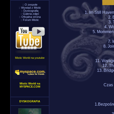
::
O zespole
::
Wywiad z Mistic
::
Dyskografia
1. Im Still Hav
::
Galeria zdjęć
2. 
::
Oficjalna strona
::
Forum Mistic
3. 
4. W
5. Momment
7. 
8. Jo
Mistic World na youtube
11. Voyag
12. Th
13. Bridg
Mistic World na
Czas 
MYSPACE.COM
DYSKOGRAFIA
1.Bezpośr
3