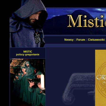
Newsy
::
Forum
::
Ciekawostki
:
MISTIC
polscy gregorianie