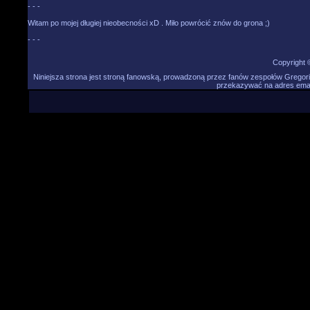
- - -
Witam po mojej długiej nieobecności xD . Miło powrócić znów do grona ;)
- - -
Copyright
Niniejsza strona jest stroną fanowską, prowadzoną przez fanów zespołów Gregori
przekazywać na adres email 
Niniejsza strona jest stroną fanowską, prowadzoną przez fa