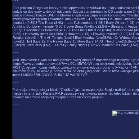
- - -
Fani projektu Gregorian ktorzy z nieciepliwoscia oczekiwali na kolejna odslone serii
bedzie on dostepny w dwoch edycjach. Edycja standardowa to CD zawierajace 14 ko
bedzie rowniez krazek DVD na ktorym znajdzie sie zapis trasy koncertowej "the da
szczegolowym spisem zawartosci obu krazkow :CD - Masters Of Chant Chapter 81.P
Interlude (0:39)3.The Rose (3:43) + Late Fall Interlude (1:26)4.Early Winter (4:43) + 
Anything But Love Interlude (0:56)7.Love Beats Anything (2:54) + Sleeping In Augu
(0:37)9.Everything Is Beautiful (4:08) + The Oasis Interlude (0:46)10.Wonderwall (4
(3:56) + Heavenly interlude (1:08)13.Heaven (4:13) + Flowing Interlude (1:02)14.Ri
Religion (Live)3.In The Air Tonight (Live)4.Blue Monday (Live)5.With Or Without You
(Live)11.Hurt (Live)12.The Raven (Live)13.More (Live)14.All I Need (Live)15.Bring M
(Live)20.Hell's Bells (Live) 21.Crazy Crazy Nights (Live)22.Moment Of Peace (Li
- - -
Jeśli, ktokolwiek z was nie miał jeszcze okazji obejrzeć najnowszego teledysku gru
:https://www.youtube.com/watch?v=ab0CcXBtTG4W celu obejrzenia teledysku, można 
MISTIC, będzie można niedługo zobaczyć w nowej edycji programu X-Factor (TVN).Wię
albumów grupy ,to może je nabyć teraz po okazyjnej cenie :Mistic https://allegro.p
item=1436354875NOWY ALBUM JUŻ WKRÓTCE
- - -
Promocja nowego singla Mistic "Glorifica" już się rozpoczęła. Singiel trafił już do
między innymi radio Planeta.FM.Rozpoczęły się również prace nad teledyskiem do u
również na stronie oficjalnej myspace oraz facebook projektu.
- - -