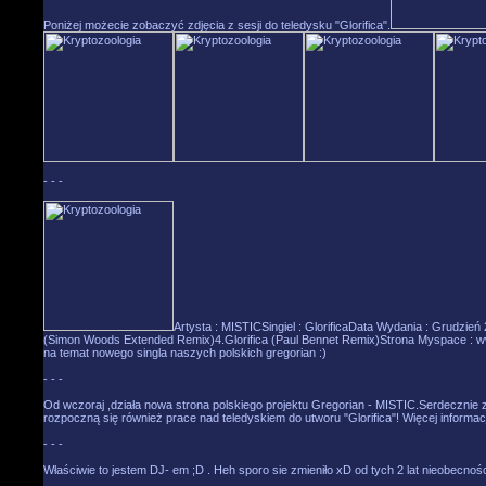
Poniżej możecie zobaczyć zdjęcia z sesji do teledysku "Glorifica".
- - -
Artysta : MISTICSingiel : GlorificaData Wydania : Grudzień
(Simon Woods Extended Remix)4.Glorifica (Paul Bennet Remix)Strona Myspace : 
na temat nowego singla naszych polskich gregorian :)
- - -
Od wczoraj ,działa nowa strona polskiego projektu Gregorian - MISTIC.Serdecznie 
rozpoczną się również prace nad teledyskiem do utworu "Glorifica"! Więcej informac
- - -
Właściwie to jestem DJ- em ;D . Heh sporo sie zmieniło xD od tych 2 lat nieobecnośc