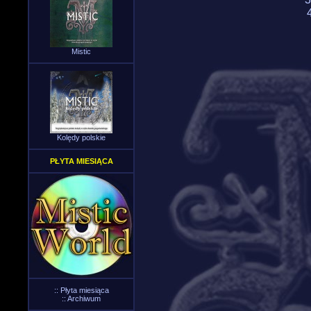
Mistic
Kolędy polskie
PŁYTA MIESIĄCA
::
Płyta miesiąca
::
Archiwum